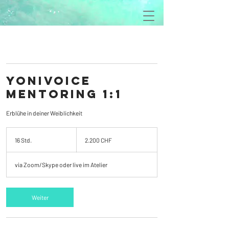
YoniVoice
Mentoring 1:1
Erblühe in deiner Weiblichkeit
2.200
Schweizer
16 Std.
1
2.200 CHF
Franken
6
S
via Zoom/Skype oder live im Atelier
t
d
.
Weiter