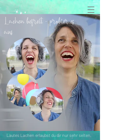
Lachen befreit - probier es
aus
Lautes Lachen erlaubst du dir nur sehr selten,